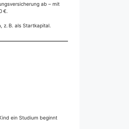
dungsversicherung ab – mit
0 €.
n
, z. B. als Startkapital.
Kind ein Studium beginnt