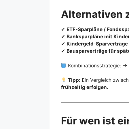
Alternativen
✔
ETF-Sparpläne / Fondssp
✔
Banksparpläne mit Kinde
✔
Kindergeld-Sparverträge
✔
Bausparverträge für spä
Kombinationsstrategie: → S
Tipp:
Ein Vergleich zwisc
frühzeitig erfolgen.
Für wen ist e