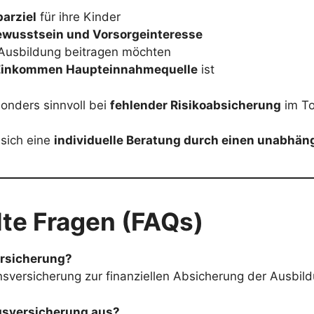
parziel
für ihre Kinder
ewusstsein und Vorsorgeinteresse
r Ausbildung beitragen möchten
Einkommen Haupteinnahmequelle
ist
onders sinnvoll bei
fehlender Risikoabsicherung
im To
 sich eine
individuelle Beratung durch einen unabhän
lte Fragen (FAQs)
ersicherung?
sversicherung zur finanziellen Absicherung der Ausbil
gsversicherung aus?