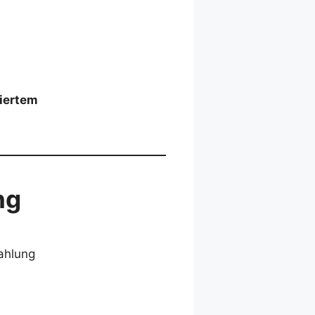
riertem
ng
ahlung