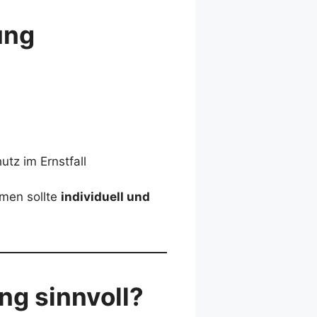
ung
tz im Ernstfall
rmen sollte
individuell und
ng sinnvoll?