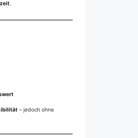
zeit
.
swert
ibilität
– jedoch ohne