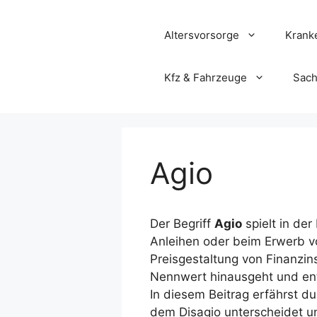
Zum
Inhalt
Altersvorsorge
Krank
springen
Kfz & Fahrzeuge
Sach
Agio
Der Begriff
Agio
spielt in der
Anleihen oder beim Erwerb v
Preisgestaltung von Finanzi
Nennwert hinausgeht und ent
In diesem Beitrag erfährst du
dem Disagio unterscheidet u