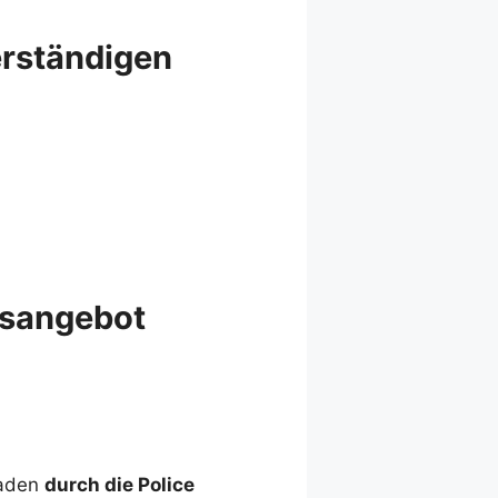
erständigen
gsangebot
haden
durch die Police