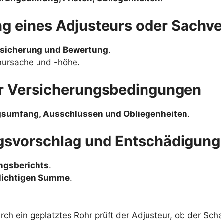
ng eines Adjusteurs oder Sachv
sicherung und Bewertung
.
ursache und -höhe.
er Versicherungsbedingungen
gsumfang, Ausschlüssen und Obliegenheiten
.
ngsvorschlag und Entschädigun
ngsberichts
.
lichtigen Summe
.
ch ein geplatztes Rohr prüft der Adjusteur, ob der Sc