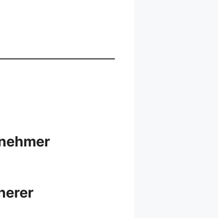
snehmer
herer