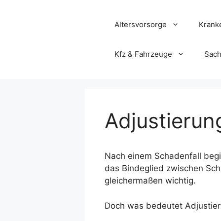
Zum
Inhalt
Altersvorsorge
Krank
springen
Kfz & Fahrzeuge
Sach
Adjustierun
Nach einem Schadenfall begin
das Bindeglied zwischen Sch
gleichermaßen wichtig.
Doch was bedeutet Adjustieru