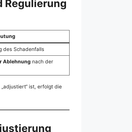
d Regulierung
eutung
ng des Schadenfalls
r Ablehnung
nach der
djustiert“ ist, erfolgt die
justierung