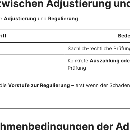
zwischen Adjustierung un
fe
Adjustierung
und
Regulierung
.
iff
Bed
Sachlich-rechtliche Prüfu
Konkrete
Auszahlung ode
Prüfung
 die
Vorstufe zur Regulierung
– erst wenn der Schaden „a
ahmenbedingungen der Ad